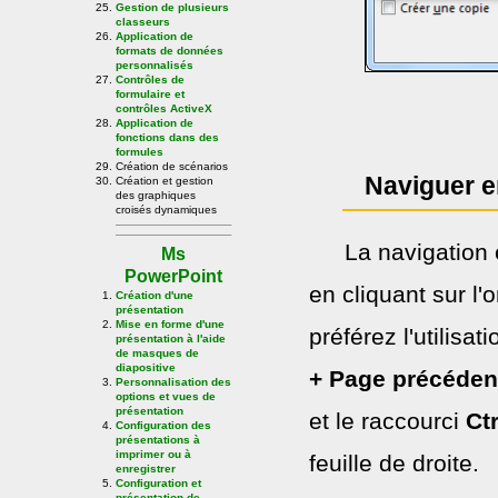
Gestion de plusieurs
classeurs
Application de
formats de données
personnalisés
Contrôles de
formulaire et
contrôles ActiveX
Application de
fonctions dans des
formules
Création de scénarios
Naviguer en
Création et gestion
des graphiques
croisés dynamiques
La navigation e
Ms
PowerPoint
en cliquant sur l'
Création d'une
présentation
Mise en forme d'une
préférez l'utilisat
présentation à l'aide
de masques de
diapositive
+ Page précéden
Personnalisation des
options et vues de
présentation
et le raccourci
Ct
Configuration des
présentations à
imprimer ou à
feuille de droite.
enregistrer
Configuration et
présentation de