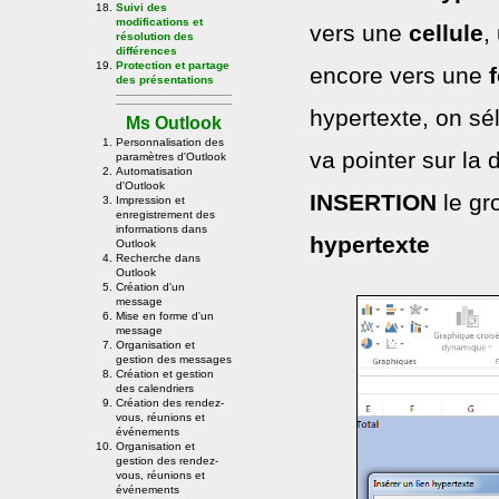
Suivi des
modifications et
vers une
cellule
,
résolution des
différences
Protection et partage
encore vers une
des présentations
hypertexte, on sél
Ms Outlook
Personnalisation des
va pointer sur la 
paramètres d'Outlook
Automatisation
d'Outlook
INSERTION
le g
Impression et
enregistrement des
informations dans
hypertexte
Outlook
Recherche dans
Outlook
Création d'un
message
Mise en forme d'un
message
Organisation et
gestion des messages
Création et gestion
des calendriers
Création des rendez-
vous, réunions et
événements
Organisation et
gestion des rendez-
vous, réunions et
événements