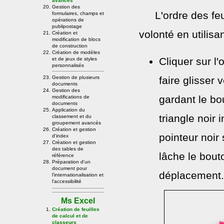
avancés
Gestion des
L'ordre des fe
formulaires, champs et
opérations de
publipostage
volonté en utilis
Création et
modification de blocs
de construction
Création de modèles
Cliquer sur l'
et de jeux de styles
personnalisés
Gestion de plusieurs
faire glisser
documents
Gestion des
gardant le bo
modifications de
documents
Application du
triangle noir 
classement et du
groupement avancés
Création et gestion
pointeur noir
d'index
Création et gestion
des tables de
lâche le bout
référence
Préparation d'un
document pour
déplacement.
l'internationalisation et
l'accessibilité
Ms Excel
Création de feuilles
de calcul et de
classeurs