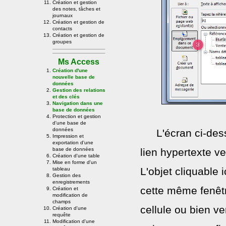
Création et gestion
des notes, tâches et
journaux
Création et gestion de
contacts
Création et gestion de
groupes
Ms Access
Création d'une
nouvelle base de
données
Gestion des relations
et des clés
Navigation dans une
base de données
Protection et gestion
d'une base de
données
L'écran ci-des
Impression et
exportation d'une
lien hypertexte ve
base de données
Création d'une table
Mise en forme d'un
L'objet cliquable 
tableau
Gestion des
enregistrements
cette même fenêtr
Création et
modification de
champs
cellule ou bien 
Création d'une
requête
Modification d'une