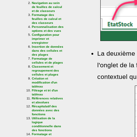
Navigation au sein
de feuilles de calcul
et de classeurs
Formatage des
feuilles de calcul et
des classeurs
Personnalisation des
options et des vues
Configuration pour
imprimer et
enregistrer
Insertion de données
dans des cellules et
La deuxième m
des plages
Formatage de
cellules et de plages
l'onglet de la
Classement et
regroupement des
cellules et plages
contextuel qui
Création et
modification d'un
tableau
Filtrage et tri d'un
tableau
Références relatives
et absolues
Récapitulatif des
données avec des
fonctions
Utilisation de la
logique
conditionnelle dans
des fonctions
Formatage et