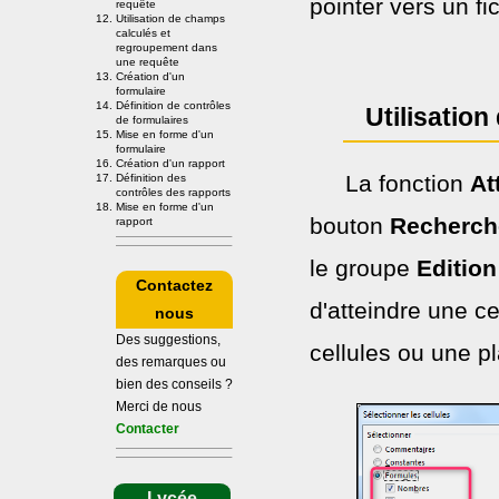
pointer vers un fi
requête
Utilisation de champs
calculés et
regroupement dans
une requête
Création d'un
formulaire
Définition de contrôles
Utilisation
de formulaires
Mise en forme d'un
formulaire
Création d'un rapport
La fonction
At
Définition des
contrôles des rapports
Mise en forme d'un
bouton
Recherche
rapport
le groupe
Edition
Contactez
d'atteindre une ce
nous
Des suggestions,
cellules ou une p
des remarques ou
bien des conseils ?
Merci de nous
Contacter
Lycée