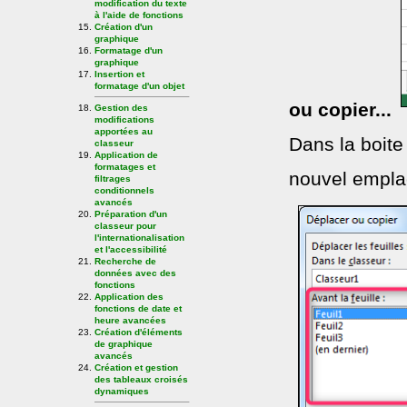
modification du texte
à l'aide de fonctions
Création d'un
graphique
Formatage d'un
graphique
Insertion et
formatage d'un objet
ou copier...
Gestion des
modifications
apportées au
Dans la boite 
classeur
Application de
formatages et
nouvel empla
filtrages
conditionnels
avancés
Préparation d'un
classeur pour
l'internationalisation
et l'accessibilité
Recherche de
données avec des
fonctions
Application des
fonctions de date et
heure avancées
Création d'éléments
de graphique
avancés
Création et gestion
des tableaux croisés
dynamiques