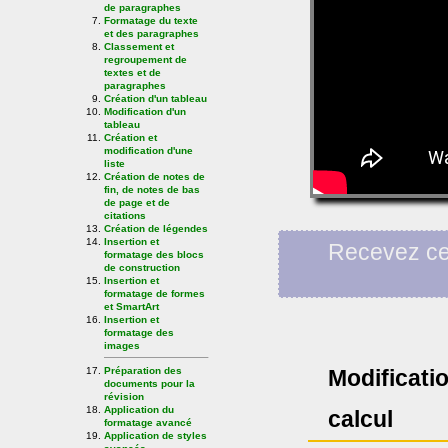
de paragraphes
Formatage du texte
et des paragraphes
Classement et
regroupement de
textes et de
paragraphes
Création d'un tableau
Modification d'un
tableau
Création et
modification d'une
liste
Création de notes de
fin, de notes de bas
de page et de
citations
Création de légendes
Insertion et
Recevez ce
formatage des blocs
de construction
Insertion et
formatage de formes
et SmartArt
Insertion et
formatage des
images
Préparation des
Modificatio
documents pour la
révision
Application du
calcul
formatage avancé
Application de styles