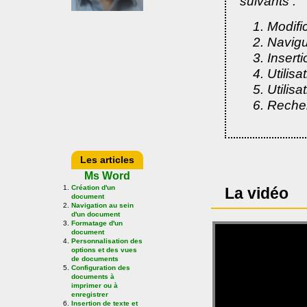
suivants :
Modific
Navigue
Insert
Utilisa
Utilisa
Recher
Les articles
Ms Word
Création d'un
La vidéo
document
Navigation au sein
d'un document
Formatage d'un
document
Personnalisation des
options et des vues
de documents
Configuration des
documents à
imprimer ou à
enregistrer
Insertion de texte et