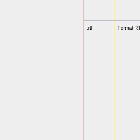
.rtf
Format R