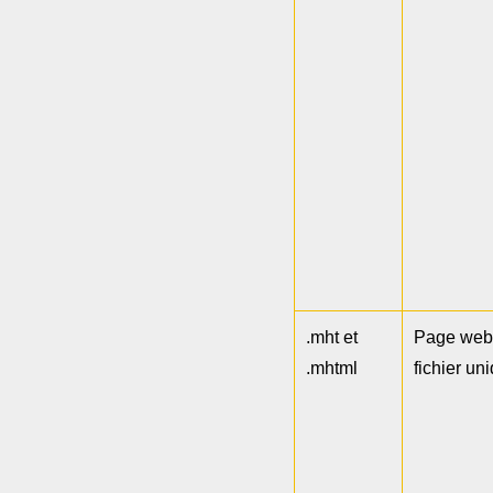
.mht et
Page web
.mhtml
fichier un