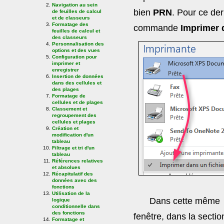
Navigation au sein
bien
PRN
. Pour ce dern
de feuilles de calcul
et de classeurs
Formatage des
commande
Imprimer d
feuilles de calcul et
des classeurs
Personnalisation des
options et des vues
Configuration pour
imprimer et
enregistrer
Insertion de données
dans des cellules et
des plages
Formatage de
cellules et de plages
Classement et
regroupement des
cellules et plages
Création et
modification d'un
tableau
Filtrage et tri d'un
tableau
Références relatives
et absolues
Récapitulatif des
données avec des
fonctions
Utilisation de la
Dans cette même
logique
conditionnelle dans
des fonctions
fenêtre, dans la sectio
Formatage et