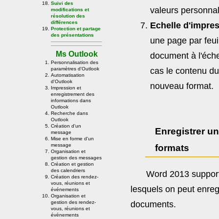
Suivi des
valeurs personnal
modifications et
résolution des
différences
Echelle d'impres
Protection et partage
des présentations
une page par feui
Ms Outlook
document à l'éche
Personnalisation des
cas le contenu d
paramètres d'Outlook
Automatisation
d'Outlook
nouveau format.
Impression et
enregistrement des
informations dans
Outlook
Recherche dans
Outlook
Création d'un
Enregistrer u
message
Mise en forme d'un
message
formats
Organisation et
gestion des messages
Création et gestion
des calendriers
Word 2013 support
Création des rendez-
vous, réunions et
lesquels on peut enreg
événements
Organisation et
documents.
gestion des rendez-
vous, réunions et
événements