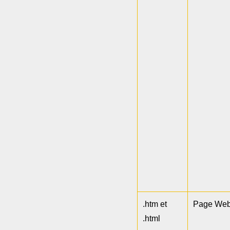
.htm et
Page We
.html