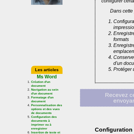
configurer cert
Dans cette 
Configura
impressi
Enregistr
formats
Enregistr
emplacem
Conserver
d'un doc
Protéger
Les articles
Ms Word
Création d'un
document
Navigation au sein
Recevez ce
d'un document
Formatage d'un
envoya
document
Personnalisation des
options et des vues
de documents
Configuration des
documents à
imprimer ou à
Configuration
enregistrer
Insertion de texte et