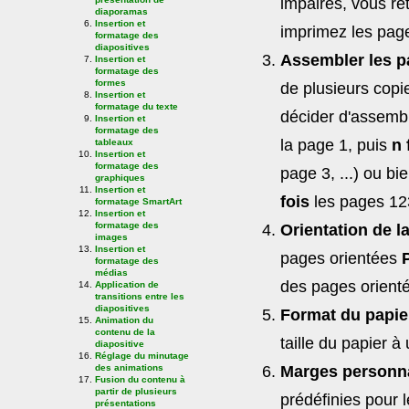
impaires, vous ret
diaporamas
Insertion et
imprimez les page
formatage des
diapositives
Assembler les p
Insertion et
formatage des
formes
de plusieurs copi
Insertion et
formatage du texte
décider d'assemb
Insertion et
formatage des
la page 1, puis
n 
tableaux
Insertion et
formatage des
page 3, ...) ou b
graphiques
Insertion et
fois
les pages 12
formatage SmartArt
Insertion et
formatage des
Orientation de l
images
Insertion et
pages orientées
formatage des
médias
des pages orien
Application de
transitions entre les
diapositives
Format du papier
Animation du
contenu de la
taille du papier à u
diapositive
Réglage du minutage
des animations
Marges personna
Fusion du contenu à
partir de plusieurs
prédéfinies pour 
présentations