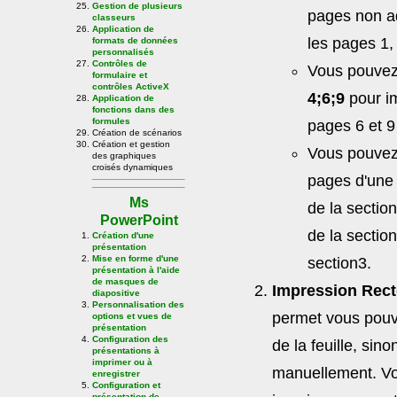
Gestion de plusieurs
pages non a
classeurs
Application de
les pages 1, 
formats de données
personnalisés
Contrôles de
Vous pouvez
formulaire et
contrôles ActiveX
4;6;9
pour im
Application de
fonctions dans des
formules
pages 6 et 9
Création de scénarios
Création et gestion
Vous pouvez
des graphiques
croisés dynamiques
pages d'une 
Ms
de la sectio
PowerPoint
de la sectio
Création d'une
présentation
Mise en forme d'une
section3.
présentation à l'aide
de masques de
Impression Rect
diapositive
Personnalisation des
permet vous pouv
options et vues de
présentation
Configuration des
de la feuille, sin
présentations à
imprimer ou à
manuellement. Vo
enregistrer
Configuration et
présentation de