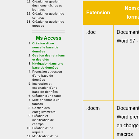
Création et gestion
des notes, tâches et
Nom 
journaux
Extension
Création et gestion de
form
contacts
Création et gestion de
groupes
.doc
Documen
Ms Access
Word 97 -
Création d'une
nouvelle base de
données
Gestion des relations
et des clés
Navigation dans une
base de données
Protection et gestion
d'une base de
données
Impression et
exportation d'une
base de données
Création d'une table
Mise en forme d'un
tableau
.docm
Documen
Gestion des
enregistrements
Word pre
Création et
modification de
champs
en charge
Création d'une
requête
macros
Modification d'une