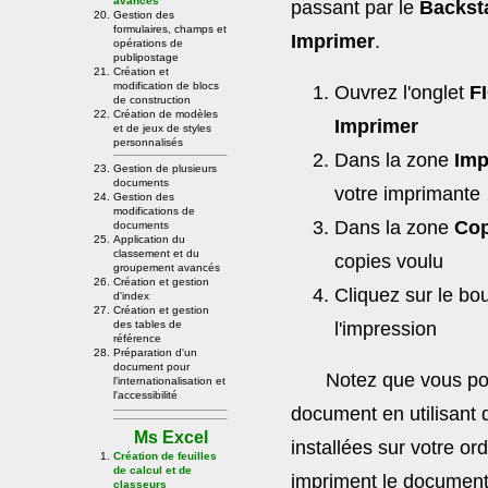
avancés
passant par le
Backst
Gestion des
formulaires, champs et
Imprimer
.
opérations de
publipostage
Création et
modification de blocs
Ouvrez l'onglet
F
de construction
Création de modèles
Imprimer
et de jeux de styles
personnalisés
Dans la zone
Imp
Gestion de plusieurs
documents
votre imprimante
Gestion des
modifications de
Dans la zone
Cop
documents
Application du
classement et du
copies voulu
groupement avancés
Création et gestion
Cliquez sur le b
d'index
Création et gestion
des tables de
l'impression
référence
Préparation d'un
document pour
Notez que vous po
l'internationalisation et
l'accessibilité
document en utilisant 
Ms Excel
installées sur votre o
Création de feuilles
de calcul et de
impriment le document
classeurs