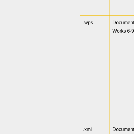
.wps
Documen
Works 6-
.xml
Documen