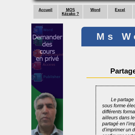
Accueil
MOS
Word
Excel
Kézako ?
Ms W
Partag
Le partage
sous forme élec
différents forma
ailleurs dans le
partagé en l'im
d'imprimer un 