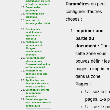
modification du texte
Paramètres
on peut
à l'aide de fonctions
Création d'un
configurer d'autres
graphique
Formatage d'un
graphique
choses :
Insertion et
formatage d'un objet
Gestion des
Imprimer une
modifications
apportées au
partie du
classeur
Application de
document :
Dan
formatages et
filtrages
conditionnels
cette zone vous
avancés
Préparation d'un
pouvez définir les
classeur pour
l'internationalisation
et l'accessibilité
pages à imprimer
Recherche de
données avec des
dans la zone
fonctions
Application des
Pages
:
fonctions de date et
heure avancées
Création d'éléments
Utilisez le t
de graphique
avancés
pages.
1-6
p
Création et gestion
des tableaux croisés
Utilisez le po
dynamiques