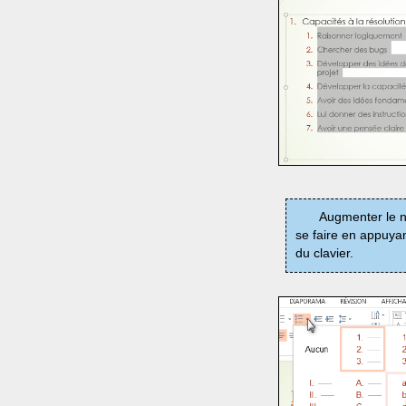
Augmenter le ni
se faire en appuya
du clavier.