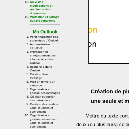
Suivi des
modifications et
résolution des
différences
Protection et partage
des présentations
Ms Outlook
Personnalisation des
paramètres d'Outlook
Automatisation
d'Outlook
Impression et
enregistrement des
informations dans
Outlook
Recherche dans
Outlook
Création d'un
message
Mise en forme d'un
message
Organisation et
Création de p
gestion des messages
Création et gestion
une seule et 
des calendriers
Création des rendez-
vous, réunions et
événements
Mettre du texte co
Organisation et
gestion des rendez-
vous, réunions et
deux (ou plusieurs) colo
événements