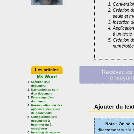
Conversion
Création d
seule et 
Insertion d
Applicatio
à un texte
Création de
numérotée
Les articles
Recevez ce 
Ms Word
envoyan
Création d'un
document
Navigation au sein
d'un document
Formatage d'un
document
Ajouter du tex
Personnalisation des
options et des vues
de documents
Configuration des
documents à
Note :
On ne p
imprimer ou à
enregistrer
directement sur la 
Insertion de texte et