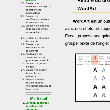
Rendre du text
avancés
Gestion des
formulaires, champs et
WordArt
opérations de
publipostage
Création et
modification de blocs
WordArt
est un outi
de construction
Création de modèles
avec des effets artisti
et de jeux de styles
personnalisés
Excel, propose une gale
Gestion de plusieurs
documents
groupe
Texte
de l'ongle
Gestion des
modifications de
documents
Application du
classement et du
groupement avancés
Création et gestion
d'index
Création et gestion
des tables de
référence
Préparation d'un
document pour
l'internationalisation et
l'accessibilité
Ms Excel
Création de feuilles
de calcul et de
classeurs