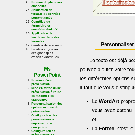
Gestion de plusieurs
classeurs
Application de
formats de données
personnalisés
Contrôles de
formulaire et
contrôles ActiveX
Application de
fonctions dans des
formules
Personnalise
Création de scénarios
Création et gestion
des graphiques
croisés dynamiques
Le texte est déjà b
Ms
pouvez ajouter votre tou
PowerPoint
les différentes options s
Création d'une
présentation
il faut que vous disting
Mise en forme d'une
présentation à l'aide
de masques de
diapositive
Le
WordArt
propre
Personnalisation des
options et vues de
vous avez obtenu
présentation
Configuration des
et
présentations à
imprimer ou à
enregistrer
La
Forme
, c'est l
Configuration et
présentation de