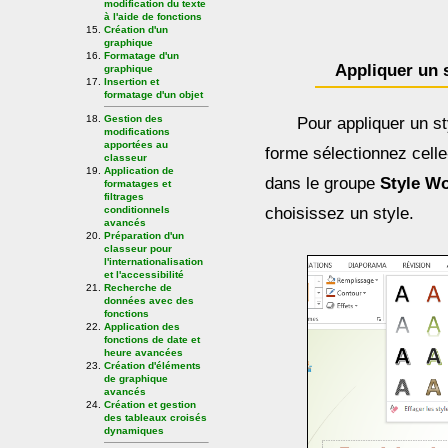
modification du texte
à l'aide de fonctions
Création d'un
graphique
Formatage d'un
Appliquer un 
graphique
Insertion et
formatage d'un objet
Gestion des
Pour appliquer un s
modifications
apportées au
forme sélectionnez celle
classeur
Application de
dans le groupe
Style W
formatages et
filtrages
conditionnels
choisissez un style.
avancés
Préparation d'un
classeur pour
l'internationalisation
et l'accessibilité
Recherche de
données avec des
fonctions
Application des
fonctions de date et
heure avancées
Création d'éléments
de graphique
avancés
Création et gestion
des tableaux croisés
dynamiques