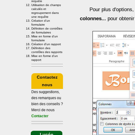
requête
Utilisation de champs
Pour plus d'options,
calculés et
regroupement dans
une requête
colonnes...
pour obtenir 
Création d'un
formulaire
Définition de contrôles
de formulaires
Mise en forme d'un
formulaire
Création d'un rapport
Définition des
contrôles des rapports
Mise en forme d'un
rapport
Contactez
nous
Des suggestions,
des remarques ou
bien des conseils ?
Merci de nous
Contacter
Lycée