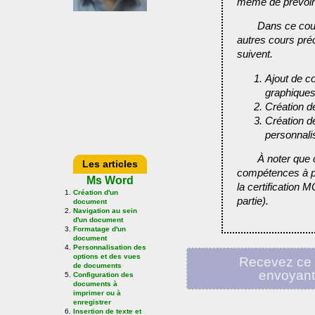
même de prévoir l
Dans ce cour
autres cours préc
suivent.
Ajout de c
graphique
Création d
Création d
personnali
À noter que 
Les articles
compétences à p
Ms Word
la certification
Création d'un
partie).
document
Navigation au sein
d'un document
Formatage d'un
document
Personnalisation des
options et des vues
Recevez ce 
de documents
envoyan
Configuration des
documents à
imprimer ou à
enregistrer
Insertion de texte et