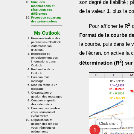
son degré de fiabilité ; 
Suivi des
modifications et
résolution des
de la valeur
1
, plus la c
différences
Protection et partage
des présentations
2
Pour afficher le
R
d
Ms Outlook
Format de la courbe d
Personnalisation des
paramètres d'Outlook
la courbe, puis dans le vo
Automatisation
d'Outlook
de l'écran, on active la
Impression et
enregistrement des
2
informations dans
détermination (R
) sur
Outlook
Recherche dans
Outlook
Création d'un
message
Mise en forme d'un
message
Organisation et
gestion des messages
Création et gestion
des calendriers
Création des rendez-
vous, réunions et
événements
Organisation et
gestion des rendez-
vous, réunions et
événements