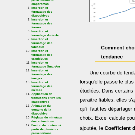
diaporamas
Insertion et
formatage des
diapositives
Insertion et
formatage des
formes
Insertion et
formatage du texte
Insertion et
formatage des
Comment choi
tableaux
Insertion et
formatage des
tendance
graphiques
Insertion et
formatage SmartArt
Insertion et
Une courbe de tenda
formatage des
images
lorsqu'elle passe le plu
Insertion et
formatage des
étudiées. Dans certains
médias
Application de
transitions entre les
paraitre fiables, elles s
diapositives
Animation du
qu'il faut les départage
contenu de la
diapositive
choix. Excel calcule po
Réglage du minutage
des animations
Fusion du contenu à
ajoutée, le
Coefficient 
partir de plusieurs
présentations