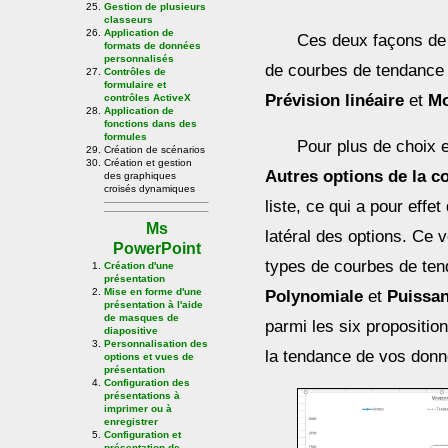
Gestion de plusieurs
classeurs
Application de
Ces deux façons de 
formats de données
personnalisés
de courbes de tendance
Contrôles de
formulaire et
Prévision linéaire
et
Mo
contrôles ActiveX
Application de
fonctions dans des
formules
Pour plus de choix et
Création de scénarios
Création et gestion
Autres options de la c
des graphiques
croisés dynamiques
liste, ce qui a pour effet
Ms
latéral des options. Ce 
PowerPoint
types de courbes de te
Création d'une
présentation
Mise en forme d'une
Polynomiale
et
Puissa
présentation à l'aide
de masques de
parmi les six propositio
diapositive
Personnalisation des
la tendance de vos donn
options et vues de
présentation
Configuration des
présentations à
imprimer ou à
enregistrer
Configuration et
présentation de