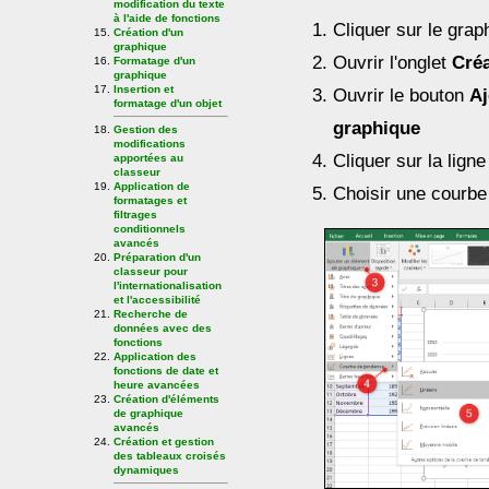
modification du texte
à l'aide de fonctions
Cliquer sur le grap
Création d'un
graphique
Ouvrir l'onglet
Cré
Formatage d'un
graphique
Insertion et
Ouvrir le bouton
Aj
formatage d'un objet
graphique
Gestion des
modifications
Cliquer sur la lign
apportées au
classeur
Application de
Choisir une courbe
formatages et
filtrages
conditionnels
avancés
Préparation d'un
classeur pour
l'internationalisation
et l'accessibilité
Recherche de
données avec des
fonctions
Application des
fonctions de date et
heure avancées
Création d'éléments
de graphique
avancés
Création et gestion
des tableaux croisés
dynamiques