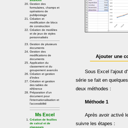
avancés
Gestion des
formulaires, champs et
opérations de
publipostage
Création et
modification de blocs
de construction
Création de modèles
et de jeux de styles
personnalisés
Gestion de plusieurs
documents
Gestion des
modifications de
Ajouter une c
documents
Application du
classement et du
groupement avancés
Sous Excel l'ajout 
Création et gestion
d'index
série se fait en quelques
Création et gestion
des tables de
deux méthodes :
référence
Préparation d'un
document pour
l'internationalisation et
Méthode 1
l'accessibilité
Ms Excel
Après avoir activé l
Création de feuilles
suivre les étapes :
de calcul et de
classeurs