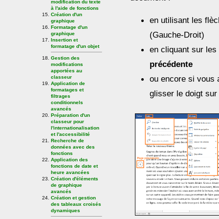
modification du texte
à l'aide de fonctions
Création d'un
en utilisant les flè
graphique
Formatage d'un
(Gauche-Droit)
graphique
Insertion et
formatage d'un objet
en cliquant sur les
Gestion des
précédente
modifications
apportées au
ou encore si vous a
classeur
Application de
formatages et
glisser le doigt sur
filtrages
conditionnels
avancés
Préparation d'un
classeur pour
l'internationalisation
et l'accessibilité
Recherche de
données avec des
fonctions
Application des
fonctions de date et
heure avancées
Création d'éléments
de graphique
avancés
Création et gestion
des tableaux croisés
dynamiques