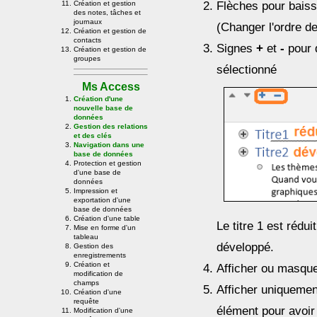
Flèches pour bais
Création et gestion
des notes, tâches et
journaux
(Changer l'ordre d
Création et gestion de
contacts
Signes
+
et
-
pour 
Création et gestion de
groupes
sélectionné
Ms Access
Création d'une
nouvelle base de
données
Gestion des relations
et des clés
Navigation dans une
base de données
Protection et gestion
d'une base de
données
Impression et
exportation d'une
base de données
Création d'une table
Le titre 1 est réduit
Mise en forme d'un
tableau
développé.
Gestion des
enregistrements
Création et
Afficher ou masqu
modification de
champs
Afficher uniquemen
Création d'une
requête
élément pour avoir
Modification d'une