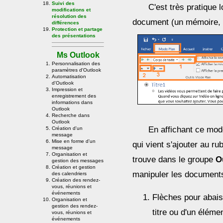
Suivi des
C'est très pratique l
modifications et
résolution des
document (un mémoire, un
différences
Protection et partage
des présentations
Ms Outlook
Personnalisation des
paramètres d'Outlook
Automatisation
d'Outlook
Impression et
enregistrement des
informations dans
Outlook
Recherche dans
Outlook
En affichant ce mod
Création d'un
message
Mise en forme d'un
qui vient s'ajouter au r
message
Organisation et
trouve dans le groupe
O
gestion des messages
Création et gestion
manipuler les documents
des calendriers
Création des rendez-
vous, réunions et
événements
Flèches pour abais
Organisation et
gestion des rendez-
titre ou d'un élémen
vous, réunions et
événements