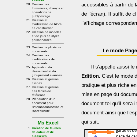
avancés
accessibles à partir de la
Gestion des
formulaires, champs et
opérations de
de l'écran). Il suffit de 
publipostage
Création et
l'affichage correspondan
modification de blocs
de construction
Création de modèles
et de jeux de styles
personnalisés
Gestion de plusieurs
Le mode Pag
documents
Gestion des
modifications de
documents
Il s'appelle aussi l
Application du
classement et du
Edition
. C'est le mode d
groupement avancés
Création et gestion
d'index
pratique et plus riche e
Création et gestion
des tables de
mise en page du docume
référence
Préparation d'un
document tel qu'il sera
document pour
l'internationalisation et
l'accessibilité
document ainsi que l'es
qui suit.
Ms Excel
Création de feuilles
de calcul et de
classeurs