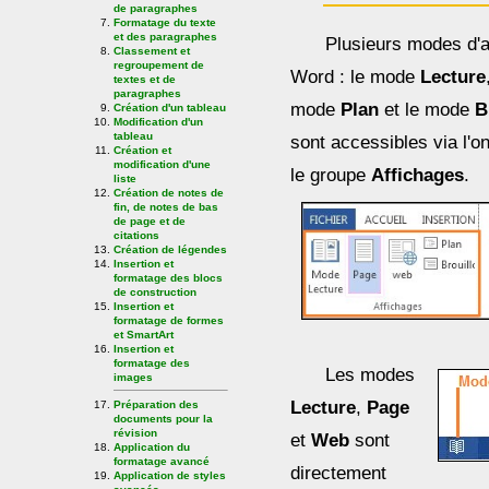
de paragraphes
Formatage du texte
et des paragraphes
Plusieurs modes d'a
Classement et
regroupement de
Word : le mode
Lecture
textes et de
paragraphes
mode
Plan
et le mode
B
Création d'un tableau
Modification d'un
tableau
sont accessibles via l'o
Création et
modification d'une
le groupe
Affichages
.
liste
Création de notes de
fin, de notes de bas
de page et de
citations
Création de légendes
Insertion et
formatage des blocs
de construction
Insertion et
formatage de formes
et SmartArt
Insertion et
formatage des
Les modes
images
Lecture
,
Page
Préparation des
documents pour la
révision
et
Web
sont
Application du
formatage avancé
directement
Application de styles