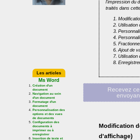
l'impression du 
traités dans cett
Modificati
Utilisation
Personnali
Personnali
Fractionne
Ajout de v
Utilisation
Enregistr
Les articles
Ms Word
Création d'un
Recevez ce
document
Navigation au sein
envoyan
d'un document
Formatage d'un
document
Personnalisation des
options et des vues
de documents
Configuration des
Modification 
documents à
imprimer ou à
enregistrer
d'affichage)
Insertion de texte et