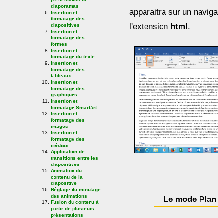
diaporamas
apparaitra sur un naviga
Insertion et
formatage des
l'extension
html
.
diapositives
Insertion et
formatage des
formes
Insertion et
formatage du texte
Insertion et
formatage des
tableaux
Insertion et
formatage des
graphiques
Insertion et
formatage SmartArt
Insertion et
formatage des
images
Insertion et
formatage des
médias
Application de
transitions entre les
diapositives
Animation du
contenu de la
diapositive
Réglage du minutage
des animations
Le mode Plan
Fusion du contenu à
partir de plusieurs
présentations