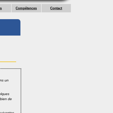
ss
Compétences
Contact
ans un
uelques
 bien de
suivantes