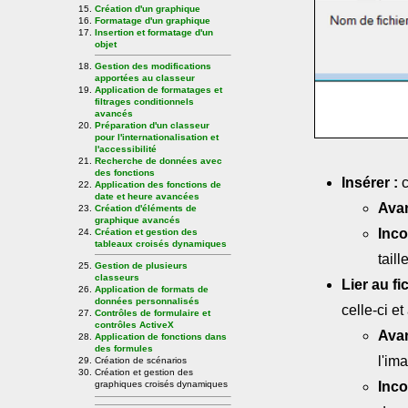
Création d'un graphique
Formatage d'un graphique
Insertion et formatage d'un
objet
Gestion des modifications
apportées au classeur
Application de formatages et
filtrages conditionnels
avancés
Préparation d'un classeur
pour l'internationalisation et
l'accessibilité
Recherche de données avec
des fonctions
Insérer :
c
Application des fonctions de
date et heure avancées
Avan
Création d'éléments de
graphique avancés
Inco
Création et gestion des
tableaux croisés dynamiques
tail
Gestion de plusieurs
classeurs
Lier au fic
Application de formats de
données personnalisés
celle-ci e
Contrôles de formulaire et
contrôles ActiveX
Avan
Application de fonctions dans
des formules
l'im
Création de scénarios
Création et gestion des
graphiques croisés dynamiques
Inco