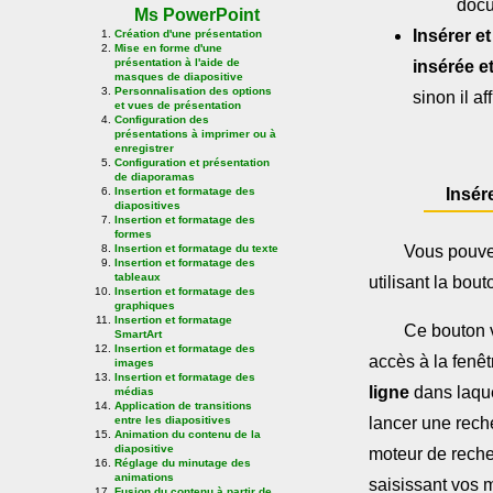
docu
Ms PowerPoint
Insérer et 
Création d'une présentation
Mise en forme d'une
présentation à l'aide de
insérée et
masques de diapositive
Personnalisation des options
sinon il af
et vues de présentation
Configuration des
présentations à imprimer ou à
enregistrer
Configuration et présentation
de diaporamas
Insertion et formatage des
Insér
diapositives
Insertion et formatage des
formes
Vous pouvez
Insertion et formatage du texte
Insertion et formatage des
tableaux
utilisant la bou
Insertion et formatage des
graphiques
Insertion et formatage
Ce bouton 
SmartArt
Insertion et formatage des
accès à la fenê
images
Insertion et formatage des
ligne
dans laqu
médias
Application de transitions
lancer une rech
entre les diapositives
Animation du contenu de la
diapositive
moteur de rech
Réglage du minutage des
animations
saisissant vos m
Fusion du contenu à partir de