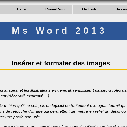
Excel
PowerPoint
Outlook
Acce
Ms Word 2013
Insérer et formater des images
es images, et les illustrations en général, remplissent plusieurs rôles d
t (décoratif, explicatif, ...)
ord, bien qu'il ne soit pas un logiciel de traitement d'images, fournit q
ons de retouche d'image qui permettent de mettre en relief un détail ou
r une partie non utile.
u terme de ce cours, vous devriez être capables d'exécuter les tâches 