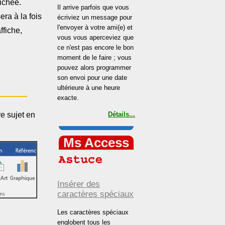
ichée.
Il arrive parfois que vous
ra à la fois
écriviez un message pour
l'envoyer à votre ami(e) et
affiche,
vous vous aperceviez que
ce n'est pas encore le bon
moment de le faire ; vous
pouvez alors programmer
son envoi pour une date
ultérieure à une heure
exacte.
re sujet en
Détails...
Ms Access
Insérer des
caractères spéciaux
Les caractères spéciaux
englobent tous les