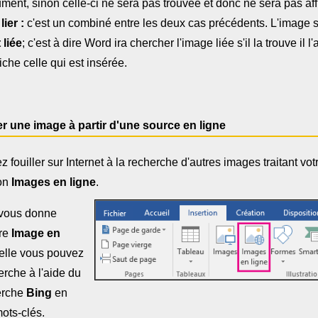
ment, sinon celle-ci ne sera pas trouvée et donc ne sera pas aff
lier :
c'est un combiné entre les deux cas précédents. L'image se
 liée
; c'est à dire Word ira chercher l'image liée s'il la trouve il l'
fiche celle qui est insérée.
er une image à partir d'une source en ligne
 fouiller sur Internet à la recherche d'autres images traitant vot
ton
Images en ligne
.
vous donne
tre
Image en
elle vous pouvez
erche à l'aide du
erche
Bing
en
ots-clés.