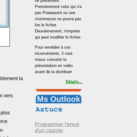
se présentent :
Premièrement celui qui n'a
pas Powerpoint ou une
visionneuse ne pourra pas
lire le fichier.
Deuxièmement, n'importe
qui peut modifier le fichier.
Pour remédier à ces
inconvénients, il vaut
mieux convertir la
présentation en vidéo
avant de la distribuer.
ablement la
Détails...
n vers
Ms Outlook
.
 plus
urce.
Programmer l'envoi
au
d'un courrier