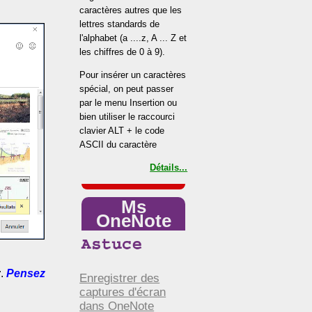
caractères autres que les
lettres standards de
l'alphabet (a ....z, A ... Z et
les chiffres de 0 à 9).
Pour insérer un caractères
spécial, on peut passer
par le menu Insertion ou
bien utiliser le raccourci
clavier ALT + le code
ASCII du caractère
Détails...
Ms
OneNote
r
.
Pensez
Enregistrer des
captures d'écran
dans OneNote