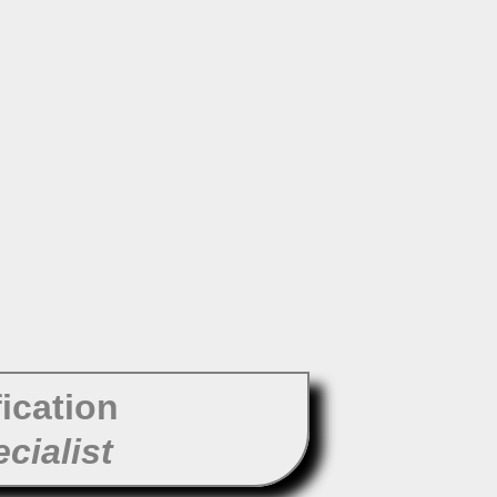
fication
cialist