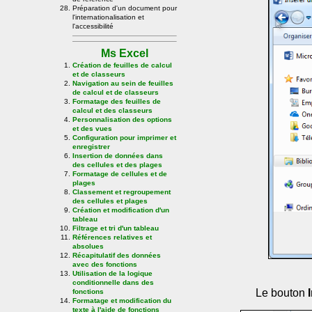
Préparation d'un document pour
l'internationalisation et
l'accessibilité
Ms Excel
Création de feuilles de calcul
et de classeurs
Navigation au sein de feuilles
de calcul et de classeurs
Formatage des feuilles de
calcul et des classeurs
Personnalisation des options
et des vues
Configuration pour imprimer et
enregistrer
Insertion de données dans
des cellules et des plages
Formatage de cellules et de
plages
Classement et regroupement
des cellules et plages
Création et modification d'un
tableau
Filtrage et tri d'un tableau
Références relatives et
absolues
Récapitulatif des données
avec des fonctions
Utilisation de la logique
conditionnelle dans des
Le bouton
fonctions
Formatage et modification du
texte à l'aide de fonctions