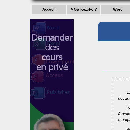
Accueil
MOS Kézako ?
Word
L
documen
W
foncti
masque
A