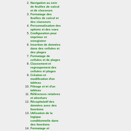
Navigation au sein
de feuilles de calcul
et de classeurs
Formatage des
feuilles de calcul et
des classeurs
Personnalisation des
options et des vues
Configuration pour
imprimer et
enregistrer
Insertion de données
dans des cellules et
des plages
Formatage de
cellules et de plages
Classement et
regroupement des
cellules et plages
Création et
modification d'un
tableau
Filtrage et tri d'un
tableau
Références relatives
et absolues
Récapitulatif des
données avec des
fonctions
Utilisation de la
logique
conditionnelle dans
des fonctions
Formatage et