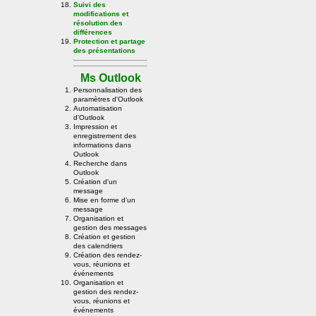
Suivi des
modifications et
résolution des
différences
Protection et partage
des présentations
Ms Outlook
Personnalisation des
paramètres d'Outlook
Automatisation
d'Outlook
Impression et
enregistrement des
informations dans
Outlook
Recherche dans
Outlook
Création d'un
message
Mise en forme d'un
message
Organisation et
gestion des messages
Création et gestion
des calendriers
Création des rendez-
vous, réunions et
événements
Organisation et
gestion des rendez-
vous, réunions et
événements