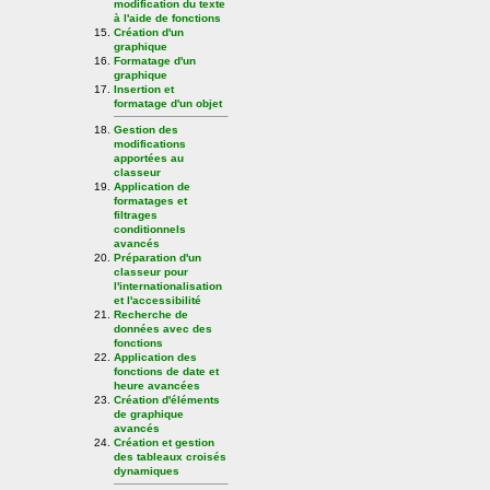
modification du texte
à l'aide de fonctions
Création d'un
graphique
Formatage d'un
graphique
Insertion et
formatage d'un objet
Gestion des
modifications
apportées au
classeur
Application de
formatages et
filtrages
conditionnels
avancés
Préparation d'un
classeur pour
l'internationalisation
et l'accessibilité
Recherche de
données avec des
fonctions
Application des
fonctions de date et
heure avancées
Création d'éléments
de graphique
avancés
Création et gestion
des tableaux croisés
dynamiques