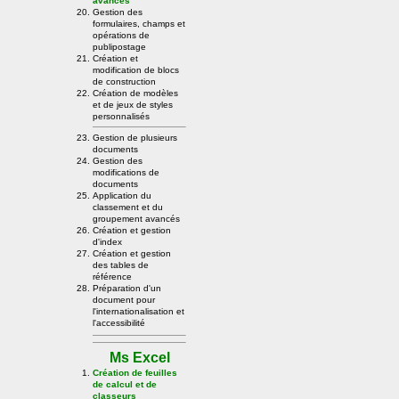
avancés
Gestion des
formulaires, champs et
opérations de
publipostage
Création et
modification de blocs
de construction
Création de modèles
et de jeux de styles
personnalisés
Gestion de plusieurs
documents
Gestion des
modifications de
documents
Application du
classement et du
groupement avancés
Création et gestion
d'index
Création et gestion
des tables de
référence
Préparation d'un
document pour
l'internationalisation et
l'accessibilité
Ms Excel
Création de feuilles
de calcul et de
classeurs